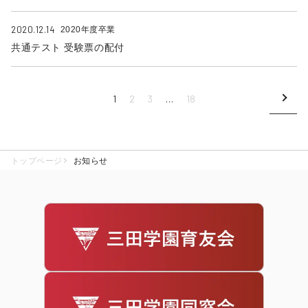
2020.12.14
2020年度卒業
共通テスト 受験票の配付
投
1
2
3
…
18
稿
の
トップページ
お知らせ
ペ
ー
ジ
送
り