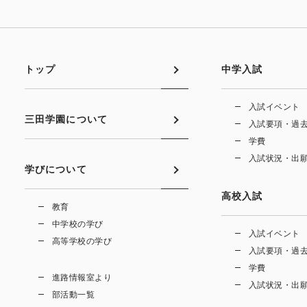
トップ
中学入試
入試イベント
三田学園について
入試要項・過
学費
入試状況・出
学びについて
高校入試
教育
中学校の学び
入試イベント
高等学校の学び
入試要項・過
学費
進路情報室より
入試状況・出
部活動一覧