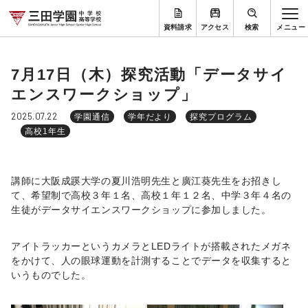
資料請求
アクセス
検索
7月17日（木）探究活動「データサイ
エンスワークショップ」
2025.07.22
学園通信
学年だより
探究プログラム
高校1年生
講師に大阪成蹊大学の夏川浩明先生と廣江葵先生をお招きし
て、希望制で高校３年１名、高校１年１２名、中学３年４名の
生徒がデータサイエンスワークショップに参加しました。
アイトラッカーというカメラと
LED
ライトが搭載されたメガネ
をかけて、人の眼球運動を計測することでデータを収集すると
いうものでした。