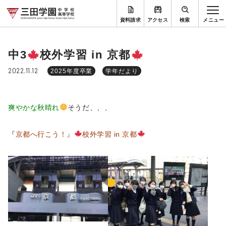
資料請求
アクセス
検索
中3
校外学習 in 京都
2022.11.12
2025年度卒業
学年だより
爽やかな秋晴れ
そうだ、、、
『
京都へ行こう！』
校外学習 in 京都