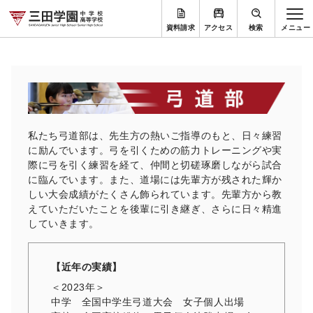
資料請求
アクセス
検索
私たち弓道部は、先生方の熱いご指導のもと、日々練習
に励んでいます。弓を引くための筋力トレーニングや実
際に弓を引く練習を経て、仲間と切磋琢磨しながら試合
に臨んでいます。また、道場には先輩方が残された輝か
しい大会成績がたくさん飾られています。先輩方から教
えていただいたことを後輩に引き継ぎ、さらに日々精進
していきます。
【近年の実績】
＜2023年＞
中学 全国中学生弓道大会 女子個人出場