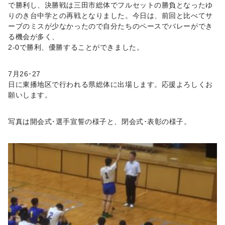
で勝利し、決勝戦は三田市総体でフルセットの勝負となったゆ
りのき台中学との再戦となりました。今日は、前回と比べてサ
ーブのミスが少なかったので自分たちのペースでバレーができ
る機会が多く、
2-0
で勝利、優勝することができました。
7
月
26
･
27
日に東播地区で行われる県総体に出場します。応援よろしくお
願いします。
写真は開会式･選手宣誓の様子と、閉会式･表彰の様子。