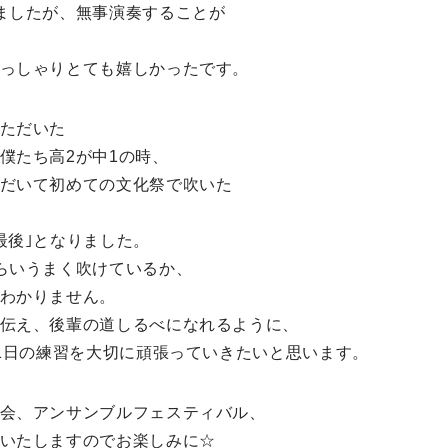
ましたが、無事演奏することが
っしゃりとても嬉しかったです。
ただいた
僕たち高
2
が中
1
の時、
だい
て初めての文化祭で吹
いた
最後｣となりました。
らいうまく吹けているか、
わかりません。
伝え、後輩の道しるべになれるように、
1
日の練習を大切に頑張っていきたいと思います。
会、アンサンブルフェスティバル、
いたしますのでお楽しみに☆