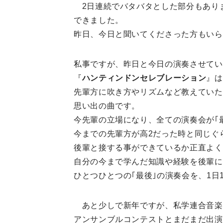
2
日連続でバタバタとした部分もあり
できました。
昨日、今日と聞いてくださった方もいら
私事ですが、昨日と今日の演奏させてい
『
ハンティンドンセレブレーション
』は
先輩方に吹き方やリズムなど教えていた
思い出の曲です。
今
先輩の立場になり、全ての演奏会が｢
今までの先輩方が高
2
だった時と同じぐ
後輩と接する事ができているか正直よく
自分の今まで学んだ知識や経験を後輩に
ひとつひとつの｢最後｣の演奏会を、
1
日
あと少しで新年ですが、私学連合音楽
アンサンブルコンテストとまだまだ出演