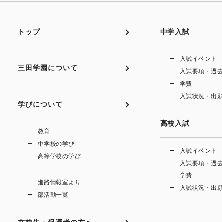
トップ
中学入試
入試イベント
三田学園について
入試要項・過
学費
入試状況・出
学びについて
高校入試
教育
中学校の学び
入試イベント
高等学校の学び
入試要項・過
学費
進路情報室より
入試状況・出
部活動一覧
在校生・保護者の方へ