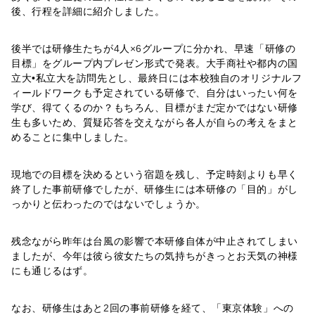
後、行程を詳細に紹介しました。
後半では研修生たちが
4
人
×6
グループに分かれ、早速「研修の
目標」をグループ内プレゼン形式で発表。大手商社や都内の国
立大•私立大を訪問先とし、最終日には本校独自のオリジナルフ
ィールドワークも予定されている研修で、自分はいったい何を
学び、得てくるのか？もちろん、目標がまだ定かではない研修
生も多いため、質疑応答を交えながら各人が自らの考えをまと
めることに集中しました。
現地での目標を決めるという宿題を残し、予定時刻よりも早く
終了した事前研修でしたが、研修生には本研修の「目的」がし
っかりと伝わったのではないでしょうか。
残念ながら昨年は台風の影響で本研修自体が中止されてしまい
ましたが、今年は彼ら彼女たちの気持ちがきっとお天気の神様
にも通じるはず。
なお、研修生はあと
2
回の事前研修を経て、「東京体験」への