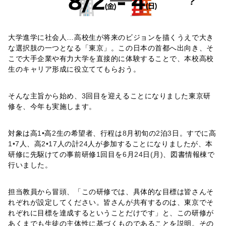
大学進学に社会人…高校生が将来のビジョンを描くうえで大き
な選択肢の一つとなる「東京」。この日本の首都へ出向き、そ
こで大手企業や有力大学を直接的に体験することで、本校高校
生のキャリア形成に役立ててもらおう。
そんな主旨から始め、
3
回目を迎えることになりました東京研
修を、今年も実施します。
対象は高
1•
高
2
生の希望者、行程は
8
月初旬の
2
泊
3
日。すでに高
1•7
人、高
2•17
人の計
24
人が参加することになりましたが、本
研修に先駆けての事前研修
1
回目を
6
月
24
日
(
月
)
、図書情報棟で
行いました。
担当教員から冒頭、「この研修では、具体的な目標は皆さんそ
れぞれが設定してください。皆さんが共有するのは、東京でそ
れぞれに目標を達成するということだけです」と、この研修が
あくまでも生徒の主体性に基づくものであることを説明。その