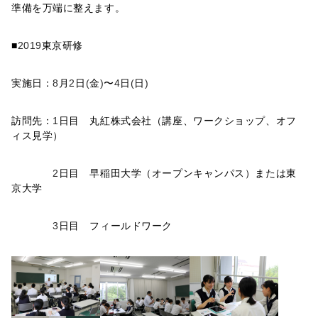
準備を万端に整えます。
■
2019
東京研修
実施日：
8
月
2
日
(
金
)
〜
4
日
(
日
)
訪問先：
1
日目 丸紅株式会社（講座、ワークショップ、オフ
ィス見学）
2
日目 早稲田大学（オープンキャンパス）または東
京大学
3
日目 フィールドワーク