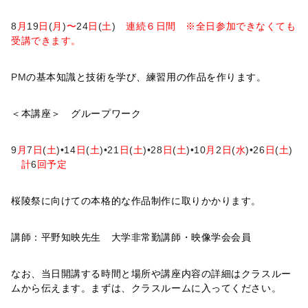
8
月
19
日
(
月
)
〜
24
日
(
土
)
連続６日間 ※全日参加できなくても
受講できます。
PM
の基本知識と技術を学び、練習用の作品を作ります。
＜本講座＞ グループワーク
9
月
7
日
(
土
)•14
日
(
土
)•21
日
(
土
)•28
日
(
土
)•10
月
2
日
(
水
)•26
日
(
土
)
計
6
回予定
桜陵祭に向けての本格的な作品制作に取りかかります。
講師：平野知映先生 大学非常勤講師・映像学会会員
なお、当日開講する時間と場所や講座内容の詳細はクラスルー
ムから伝えます。まずは、クラスルームに入ってください。