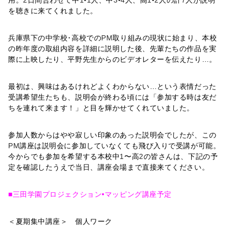
を聴きに来てくれました。
兵庫県下の中学校･高校での
PM
取り組みの現状に始まり、本校
の昨年度の取組内容を詳細に説明した後、先輩たちの作品を実
際に上映したり、平野先生からのビデオレターを伝えたり…。
最初は、興味はあるけれどよくわからない…という表情だった
受講希望生たちも、説明会が終わる頃には「参加する時は友だ
ちを連れて来ます！」と目を輝かせてくれていました。
参加人数からはやや寂しい印象のあった説明会でしたが、この
PM
講座は説明会に参加していなくても飛び入りで受講が可能。
今からでも参加を希望する本校中
1
〜高
2
の皆さんは、下記の予
定を確認したうえで当日、講座会場まで直接来てください。
■三田学園プロジェクション•マッピング講座予定
＜夏期集中講座＞ 個人ワーク