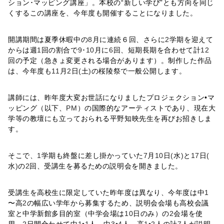
ション･マッピング講座」。本校の“新しい学び”とも方向を同じ
くするこの講座を、今年度も開催することになりました。
開講期間は夏季休暇中の
8
月に連続６回、さらに
2
学期を迎えて
からは週
1
回の割合で
9
･
10
月に
6
回、短期長期を合わせて計
12
回の予定（急きょ変更される場合があります）。制作した作品
は、今年度も
11
月
2
日
(
土
)
の桜陵祭で一般公開します。
講師には、昨年度大変お世話になりましたプロジェクション•マ
ッピング（以下、
PM
）の国際的なアーティストであり、現在大
学等の教壇にも立っておられる平野知映先生を再びお招きしま
す。
そこで、
1
学期も終盤に差し掛かっていた
7
月
10
日
(
水
)
と
17
日
(
水
)
の
2
回、受講生を募るための説明会を開きました。
受講生を高校生に限定していた昨年度は異なり、今年度は中
1
〜高
2
の幅広い学年から募集するため、説明会会場も高校会議
室と中学新館多目的室（中学会場は
10
日のみ）の
2
会場を使
用。
2
日間合わせて中
1•1
人、中
3•4
人、高
1•2
人の計
7
人が説明