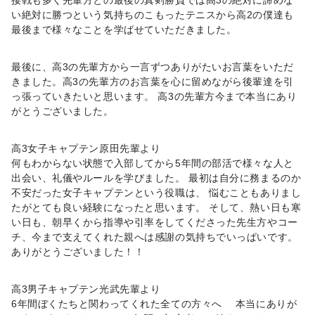
接戦も多く先輩方との最後の真剣勝負では高3の絶対に諦めな
い絶対に勝つという気持ちのこもったテニスから高2の僕達も
最後まで様々なことを学ばせていただきました。
最後に、高3の先輩方から一言ずつありがたいお言葉をいただ
きました。高3の先輩方のお言葉を心に留めながら後輩達を引
っ張っていきたいと思います。 高3の先輩方今まで本当にあり
がとうございました。
高3女子キャプテン原田先輩より
何もわからない状態で入部してから5年間の部活で様々な人と
出会い、礼儀やルールを学びました。 最初は自分に務まるのか
不安だった女子キャプテンという役職は、 悩むこともありまし
たがとても良い経験になったと思います。 そして、熱い日も寒
い日も、朝早くから指導や引率をしてくださった先生方やコー
チ、今まで支えてくれた親へは感謝の気持ちでいっぱいです。
ありがとうございました！！
高3男子キャプテン光武先輩より
6年間ぼくたちと関わってくれた全ての方々へ 本当にありが