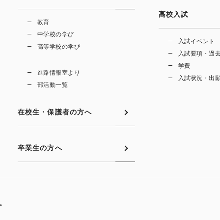
高校入試
教育
中学校の学び
入試イベント
高等学校の学び
入試要項・過
学費
進路情報室より
入試状況・出
部活動一覧
在校生・保護者の方へ
卒業生の方へ
。。