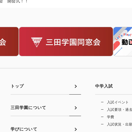
会 開会式！！
トップ
中学入試
入試イベント
三田学園について
入試要項・過
学費
入試状況・出
学びについて