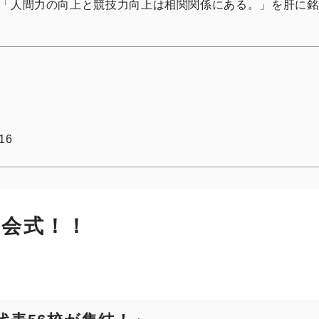
「人間力の向上と競技力向上は相関関係にある。」を肝に銘
6
16
開会式！！