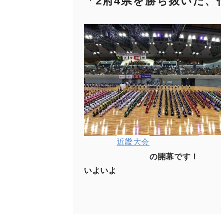
「2府4県を勝ち抜いた、
近畿大会
の開幕です！
いよいよ