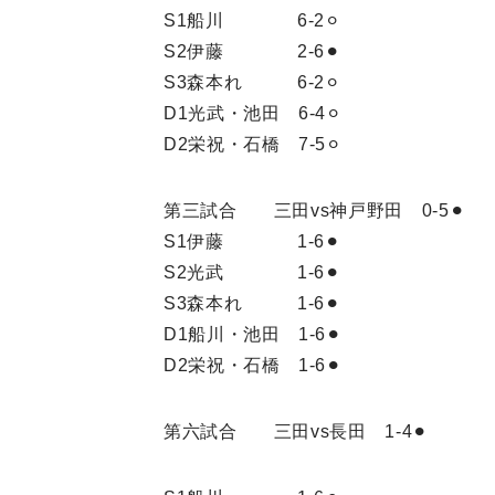
S1船川 6-2⚪︎
S2伊藤 2-6⚫︎
S3森本れ 6-2⚪︎
D1光武・池田 6-4⚪︎
D2栄祝・石橋 7-5⚪︎
第三試合 三田vs神戸野田 0-5⚫︎
S1伊藤 1-6⚫︎
S2光武 1-6⚫︎
S3森本れ 1-6⚫︎
D1船川・池田 1-6⚫︎
D2栄祝・石橋 1-6⚫︎
第六試合 三田vs長田 1-4⚫︎