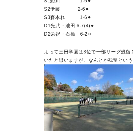
S1船川 1-6⚫︎
S2伊藤 2-6⚫︎
S3森本れ 1-6⚫︎
D1光武・池田 6-7(4)⚫︎
D2栄祝・石橋 6-2⚪︎
よって三田学園は3位で一部リーグ残留
いたと思いますが、なんとか残留という