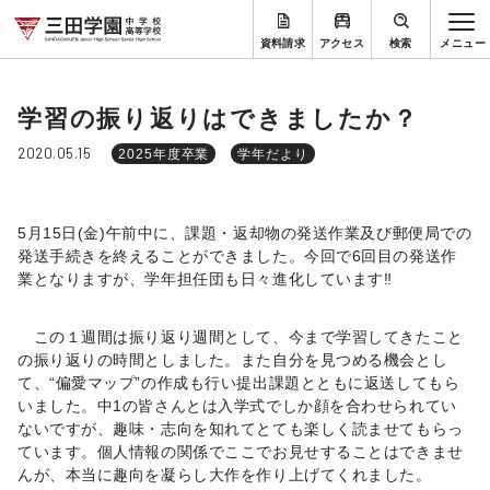
資料請求
アクセス
検索
学習の振り返りはできましたか？
2020.05.15
2025年度卒業
学年だより
5
月
15
日
(
金
)
午前中に、課題・返却物の発送作業及び郵便局での
発送手続きを終えることができました。今回で
6
回目の発送作
業となりますが、学年担任団も日々進化しています‼
この１週間は振り返り週間として、今まで学習してきたこと
の振り返りの時間としました。また自分を見つめる機会とし
て、“偏愛マップ”の作成も行い提出課題とともに返送してもら
いました。中1の皆さんとは入学式でしか顔を合わせられてい
ないですが、趣味・志向を知れてとても楽しく読ませてもらっ
ています。個人情報の関係でここでお見せすることはできませ
んが、本当に趣向を凝らし大作を作り上げてくれました。