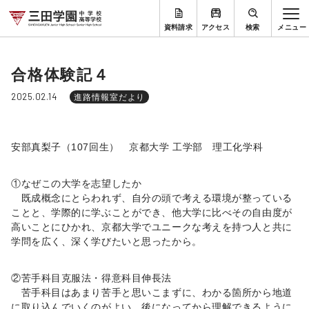
資料請求
アクセス
検索
合格体験記４
2025.02.14
進路情報室だより
安部真梨子（107回生） 京都大学 工学部 理工化学科
①なぜこの大学を志望したか
既成概念にとらわれず、自分の頭で考える環境が整っている
ことと、学際的に学ぶことができ、他大学に比べその自由度が
高いことにひかれ、京都大学でユニークな考えを持つ人と共に
学問を広く、深く学びたいと思ったから。
②苦手科目克服法・得意科目伸長法
苦手科目はあまり苦手と思いこまずに、わかる箇所から地道
に取り込んでいくのがよい。後になってから理解できるように