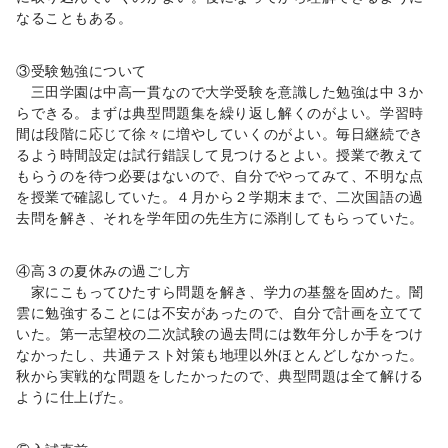
なることもある。
③受験勉強について
三田学園は中高一貫なので大学受験を意識した勉強は中３か
らできる。まずは典型問題集を繰り返し解くのがよい。学習時
間は段階に応じて徐々に増やしていくのがよい。毎日継続でき
るよう時間設定は試行錯誤して見つけるとよい。授業で教えて
もらうのを待つ必要はないので、自分でやってみて、不明な点
を授業で確認していた。４月から２学期末まで、二次国語の過
去問を解き、それを学年団の先生方に添削してもらっていた。
④高３の夏休みの過ごし方
家にこもってひたすら問題を解き、学力の基盤を固めた。闇
雲に勉強することには不安があったので、自分で計画を立てて
いた。第一志望校の二次試験の過去問には数年分しか手をつけ
なかったし、共通テスト対策も地理以外ほとんどしなかった。
秋から実戦的な問題をしたかったので、典型問題は全て解ける
ように仕上げた。