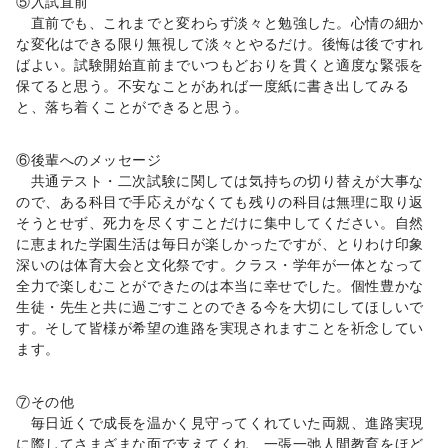
⑤入試直前
直前でも、これまでと変わらず淡々と勉強した。心情の細か
な変化はできる限り無視して淡々とやるだけ。後悔は後ですれ
ばよい。試験開始直前までいつもどおりを貫くと適度な緊張を
保てると思う。不安なことがあれば一度紙に書き出してみる
と、落ち着くことができると思う。
⑥後輩へのメッセージ
共通テスト・二次試験に関しては気持ちの切り替えが大事な
ので、ある科目で手応えがなくても残りの科目は無理に取り返
そうとせず、死力を尽くすことだけに集中してください。自然
に恵まれた学園生活は毎日が楽しかったですが、とりわけ印象
深いのは体育大会と文化祭です。クラス・学年が一体となって
全力で楽しむことができたのは本当に幸せでした。個性豊かな
生徒・先生と共に過ごすことのできる今を大切にしてほしいで
す。そして皆様が希望の進路を実現されますことを祈念してい
ます。
⑦その他
毎日近くで成長を温かく見守ってくれていた両親、進路実現
に際してさまざまな面で支えてくれ、一張一弛人間教育をほど