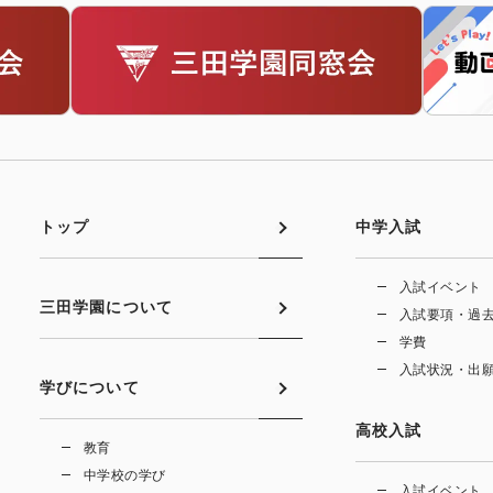
トップ
中学入試
入試イベント
三田学園について
入試要項・過
学費
入試状況・出
学びについて
高校入試
教育
中学校の学び
入試イベント