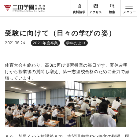
資料請求
アクセス
検索
受験に向けて（日々の学びの姿）
2021.09.24
2021年度卒業
学年だより
体育大会も終わり、高3は再び演習授業の毎日です。夏休み明
けから授業後の質問も増え、第一志望校合格のために全力で頑
張っています。
また、朝早くから放課後まで、志望理由書や小論文の指導、国