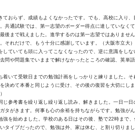
きておらず、成績もよくなかったです。でも、高校に入り、
。共通試験では、第一志望のボーダー得点に達していなく
最後まで戦えました。進学するのは第一志望ではありませ
。それだけで、もう十分に感謝しています。（大阪市立大
をしていても頭に入ってこなくなったので、逆に意識をしな
去問や問題集でいままで解けなかったところの確認、英単
ち着いて受験日までの勉強計画をしっかりと練りました。そ
を決めて本番と同じように受け、その後の復習を大切にし
）
同じ参考書を繰り返し繰り返し読み、解きました。一日一日
ガタがきます。何事も心の余裕を持ちながらです。勉強が
勉強を始めました。学校のある日はその後、塾で22時まで、休
いタイプだったので、勉強は外、家は休む、と割り切りま