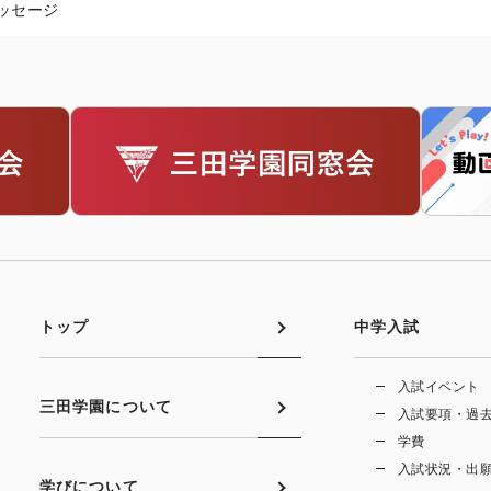
ッセージ
トップ
中学入試
入試イベント
三田学園について
入試要項・過
学費
入試状況・出
学びについて