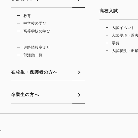
高校入試
教育
中学校の学び
入試イベント
高等学校の学び
入試要項・過
学費
進路情報室より
入試状況・出
部活動一覧
在校生・保護者の方へ
卒業生の方へ
。。