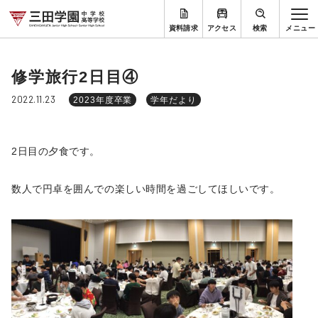
資料請求
アクセス
検索
修学旅行2日目④
2022.11.23
2023年度卒業
学年だより
2日目の夕食です。
数人で円卓を囲んでの楽しい時間を過ごしてほしいです。