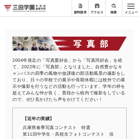
資料請求
アクセス
検索
2004年発足の「写真愛好会」から「写真同好会」を経
て、
2022年に「写真部」となりました。
自然豊かなキ
ャンパスの四季の風物や放課後の部活動風景の撮影を
し
ており、
日々の学校での展示や長期休暇には校外での展
示や撮影を行うなど
の活動も行っています。学年の枠を
超えてみんな仲が良く、
普段から校内で撮影をしている
ので、
ぜひ見かけたら声をかけてください！
【近年の実績】
兵庫県春季写真コンテスト 特選
第11回中学生・高校生フォトコンテスト 佳