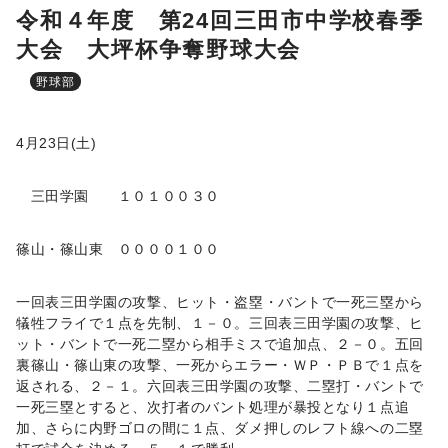
令和４年度 第24回三田市中学校春季
大会 大坪杯争奪野球大会
野球部
4月23日(土)
三田学園 １０１００３０
篠山・篠山東 ００００１００
一回表三田学園の攻撃、ヒット・盗塁・バントで一死三塁から
犠牲フライで１点を先制、１－０。三回表三田学園の攻撃、ヒ
ット・バントで一死二塁から相手ミスで追加点、２－０。五回
裏篠山・篠山東の攻撃、一死からエラー・ＷＰ・ＰＢで１点を
返される、２－１。六回表三田学園の攻撃、二塁打・バントで
一死三塁とすると、次打者のバント処理が暴投となり１点追
加、さらに内野ゴロの間に１点、ダメ押しのレフト線への二塁