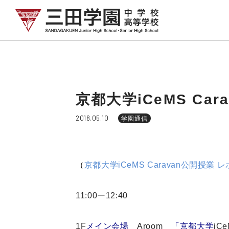
京都大学iCeMS Ca
2018.05.10
学園通信
（
京都大学
iCeMS Caravan
公開授業 
11:00
ー
12:40
1F
メイン会場
Aroom
「京都大学
iCe