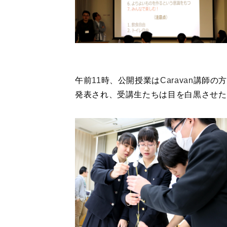
午前
11
時、公開授業は
Caravan
講師の
発表され、受講生たちは目を白黒させた