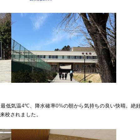
、最低気温
4℃
、降水確率
0%
の朝から気持ちの良い快晴。絶好
来校されました。