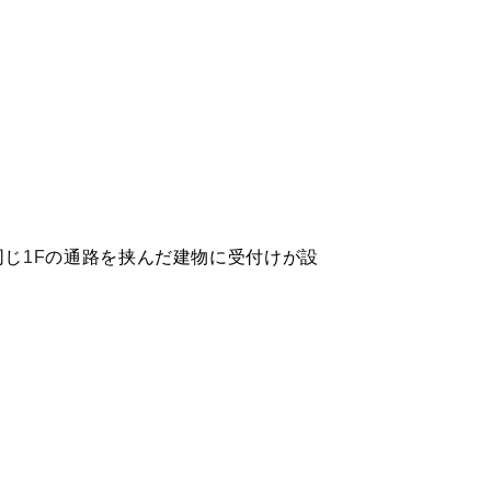
同じ
1F
の通路を挟んだ建物に受付けが設