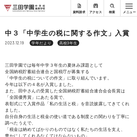
資料請求
アクセス
検索
中３「中学生の税に関する作文」入賞
2023.12.19
学年だより
高校3年生
三田学園では毎年中学３年生の夏休み課題として
全国納税貯蓄組合連合と国税庁が募集する
「中学生の税についての作文」に取り組んでいます。
今年は以下の４名が入賞しました。
また、田中さんの受賞した全国納税貯蓄組合連合会会長賞は
「全国優秀賞」にあたる賞で、
表彰式にて入賞作品「私の生活と税」を音読披露してきてくれ
ました。
自分自身の生活と税金の使い道である制度との関わりを丁寧に
調べたうえで、
「税金は納めてばかりのものではなく私たちの生活を支え、
豊かにしてくれるなくてはならないもの」