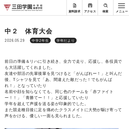
資料請求
アクセス
検索
中２ 体育大会
2026.05.29
中学2年生
学年だより
前日の準備＆リハに引き続き、全力で走り、応援し、各役員で
も大活躍してくれました。
友達や部活の先輩後輩を見つけると「がんばれー！」と叫んだ
後、Tシャツを見て「あ、間違えた敵だった！でもがんば
れ！」となっていたり
名前や顔を知らなくても、同じ色のチームを「赤ファイト
ー！！」「青勝てー！！」と応援していたり
学年を超えて声援を送る姿が印象的でした。
また競走種目後に足を痛めたクラスメイトに大勢が駆け寄って
声をかける、優しい一面も見られました。