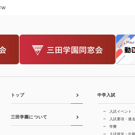
FW
トップ
中学入試
入試イベント
三田学園について
入試要項・過
学費
入試状況・出