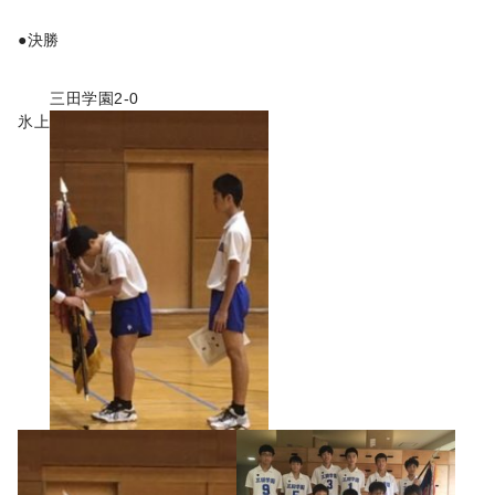
●
決勝
三田学園
2-0
氷上