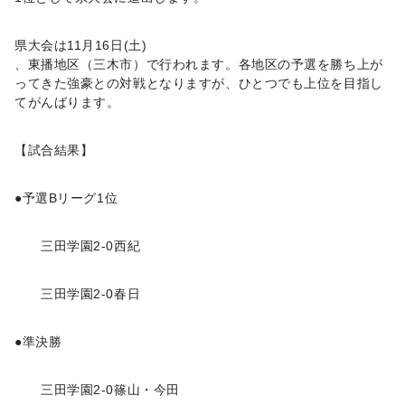
県大会は
11
月
16
日
(
土
)
、東播地区（三木市）で行われます。各地区の予選を勝ち上が
ってきた強豪との対戦となりますが、ひとつでも上位を目指し
てがんばります。
【試合結果】
●
予選
B
リーグ
1
位
三田学園
2-0
西紀
三田学園
2-0
春日
●
準決勝
三田学園
2-0
篠山・今田