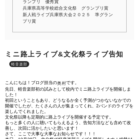
ランプリ 優秀賞
兵庫県高等学校総合文化祭 グランプリ賞
新人戦ライブ兵庫県大会２０２５ 準グラン
プリ賞
ミニ路上ライブ&文化祭ライブ告知
軽音楽部
こんにちは！ブログ担当の
です。
奥村
先日、軽音楽部初の試みとして校内でミニ路上ライブを開催しま
した！
初回ということもあり、どうなるか全く予測がつかないなかでの
開催でしたが、たくさんの人が集まってくれ、2バンドのライブを
楽しんでくれました。
文化祭以降も定期的に路上ライブを開催する予定です。
もっと多くの人に聴いてもらえるよう、告知方法なども含めて改
善し、次回に活かしたいと思います！
さて、ここで大事な大事なお知らせです！！！