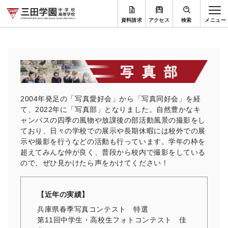
資料請求
アクセス
検索
2004年発足の「写真愛好会」から「写真同好会」を経
て、
2022年に「写真部」となりました。
自然豊かなキ
ャンパスの四季の風物や放課後の部活動風景の撮影を
し
ており、
日々の学校での展示や長期休暇には校外での展
示や撮影を行うなど
の活動も行っています。学年の枠を
超えてみんな仲が良く、
普段から校内で撮影をしている
ので、
ぜひ見かけたら声をかけてください！
【近年の実績】
兵庫県春季写真コンテスト 特選
第11回中学生・高校生フォトコンテスト 佳