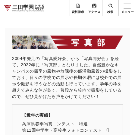
資料請求
アクセス
検索
2004年発足の「写真愛好会」から「写真同好会」を経
て、
2022年に「写真部」となりました。
自然豊かなキ
ャンパスの四季の風物や放課後の部活動風景の撮影を
し
ており、
日々の学校での展示や長期休暇には校外での展
示や撮影を行うなど
の活動も行っています。学年の枠を
超えてみんな仲が良く、
普段から校内で撮影をしている
ので、
ぜひ見かけたら声をかけてください！
【近年の実績】
兵庫県春季写真コンテスト 特選
第11回中学生・高校生フォトコンテスト 佳