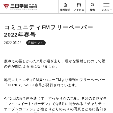
資料請求
アクセス
検索
コミュニティFMフリーペーパー
2022年春号
2022.03.24
広報だより
底冷えの厳しかった2月が過ぎ去り、暖かな陽射しにのって鶯
の声が聞こえる頃になりました。
地元コミュニティFM局･ハニーFMより季刊のフリーペーパー
「HONEY」vol.61春号が発行されています。
今号は誌面全体を通じて、すっかり春の気配。巻頭の名物記事
「マイ･スイート･ガーデン」では5月に開かれる「チャリティ
オープンガーデン」が色とりどりの花々の写真とともに告知さ