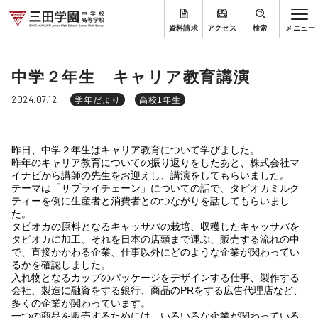
資料請求
アクセス
検索
中学２年生 キャリア教育講演
2024.07.12
学年だより
高校1年生
昨日、中学２年生はキャリア教育について学びました。
昨年のキャリア教育についての振り返りをしたあと、株式会社マ
イナビから講師の先生をお迎えし、講演をしてもらいました。
テーマは「サプライチェーン」についての話で、タピオカミルク
ティーを例に生産者と消費者とのつながりを話してもらいまし
た。
タピオカの原料となるキャッサバの栽培、収穫したキャッサバを
タピオカに加工、それを日本の店頭まで運ぶ、販売する流れの中
で、直接かかわる企業、仕事以外にどのような企業が関わってい
るかを確認しました。
入れ物となるカップのパッケージをデザインする仕事、製作する
会社、製造に融資をする銀行、商品のPRをする広告代理店など、
多くの企業が関わっています。
一つの商品を販売するためには、いろいろな企業が関わっている