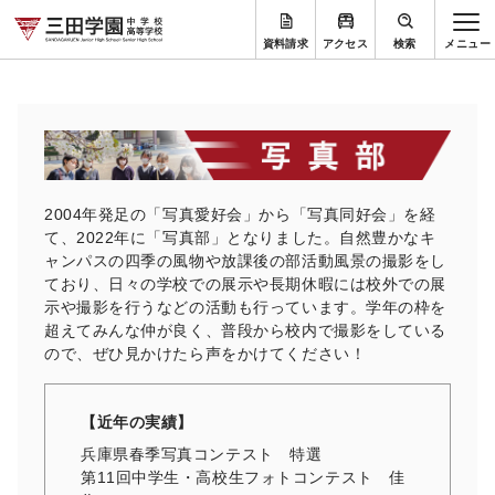
資料請求
アクセス
検索
2004年発足の「写真愛好会」から「写真同好会」を経
て、
2022年に「写真部」となりました。
自然豊かなキ
ャンパスの四季の風物や放課後の部活動風景の撮影を
し
ており、
日々の学校での展示や長期休暇には校外での展
示や撮影を行うなど
の活動も行っています。学年の枠を
超えてみんな仲が良く、
普段から校内で撮影をしている
ので、
ぜひ見かけたら声をかけてください！
【近年の実績】
兵庫県春季写真コンテスト 特選
第11回中学生・高校生フォトコンテスト 佳