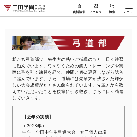
資料請求
アクセス
検索
私たち弓道部は、先生方の熱いご指導のもと、日々練習
に励んでいます。弓を引くための筋力トレーニングや実
際に弓を引く練習を経て、仲間と切磋琢磨しながら試合
に臨んでいます。また、道場には先輩方が残された輝か
しい大会成績がたくさん飾られています。先輩方から教
えていただいたことを後輩に引き継ぎ、さらに日々精進
していきます。
【近年の実績】
＜2023年＞
中学 全国中学生弓道大会 女子個人出場