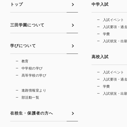
トップ
中学入試
入試イベント
三田学園について
入試要項・過
学費
入試状況・出
学びについて
高校入試
教育
中学校の学び
入試イベント
高等学校の学び
入試要項・過
学費
進路情報室より
入試状況・出
部活動一覧
在校生・保護者の方へ