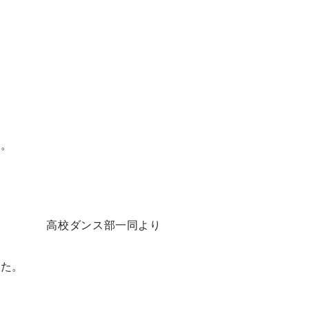
た。
 高校ダンス部一同より
した。