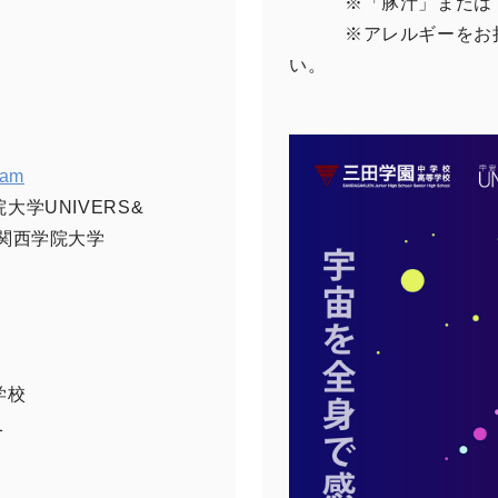
※「豚汁」または「豆
※アレルギーをお持
い。
ram
学UNIVERS&
関西学院大学
等学校
1